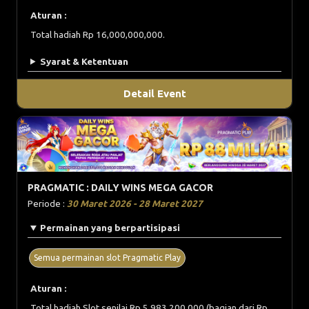
Aturan :
Total hadiah Rp 16,000,000,000.
Syarat & Ketentuan
Detail Event
PRAGMATIC : DAILY WINS MEGA GACOR
Periode :
30 Maret 2026 - 28 Maret 2027
Permainan yang berpartisipasi
Semua permainan slot Pragmatic Play
Aturan :
Total hadiah Slot senilai Rp 5,983,200,000 (bagian dari Rp