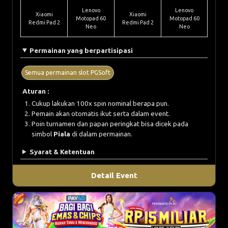
Lenovo
Lenovo
Xiaomi
Xiaomi
Motopad 60
Motopad 60
Redmi Pad 2
Redmi Pad 2
Neo
Neo
Permainan yang berpartisipasi
Semua permainan slot PGSoft
Aturan :
Cukup lakukan 100x spin nominal berapa pun.
Pemain akan otomatis ikut serta dalam event.
Poin turnamen dan papan peringkat bisa dicek pada
simbol
Piala
di dalam permainan.
Syarat & Ketentuan
Detail Event