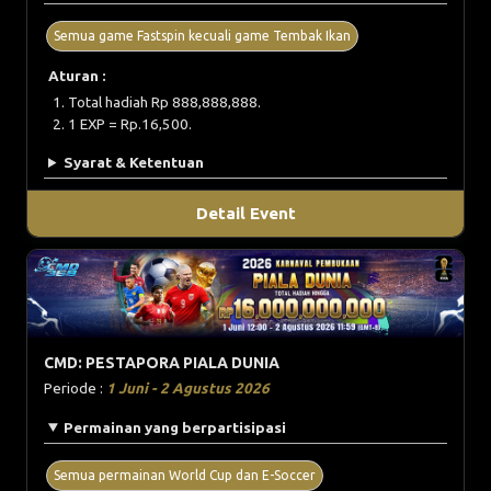
Semua game Fastspin kecuali game Tembak Ikan
Aturan :
Total hadiah Rp 888,888,888.
1 EXP = Rp.16,500.
Syarat & Ketentuan
Detail Event
CMD: PESTAPORA PIALA DUNIA
Periode :
1 Juni - 2 Agustus 2026
Permainan yang berpartisipasi
Semua permainan World Cup dan E-Soccer