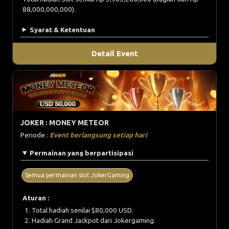
88,000,000,000).
Syarat & Ketentuan
Detail Event
JOKER : MONEY METEOR
Periode :
Event berlangsung setiap hari
Permainan yang berpartisipasi
Semua permainan slot JokerGaming
Aturan :
Total hadiah senilai $80,000 USD.
Hadiah Grand Jackpot dari Jokergaming.