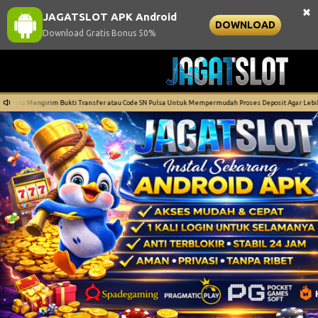
×
JAGATSLOT APK Android
DOWNLOAD
Download Gratis Bonus 50%
lalu Mengirim Bukti Transfer atau Code SN Pulsa Untuk Mempermudah Proses Deposit Agar Lebih Cepa