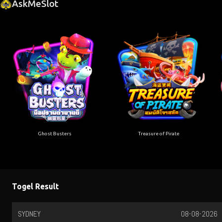
AskMeSlot
Ghost Busters
Treasure of Pirate
Togel Result
SYDNEY
08-08-2026