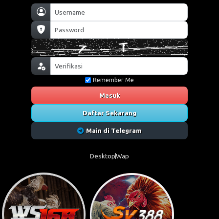
Remember Me
Masuk
Daftar Sekarang
Main di Telegram
Desktop
Wap