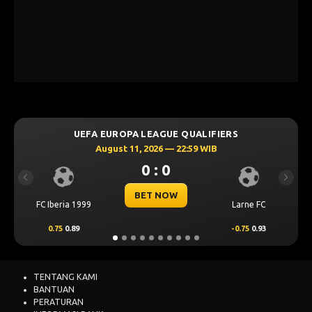
UEFA EUROPA LEAGUE QUALIFIERS
August 11, 2026 — 22:59 WIB
0 : 0
Previous
Next
BET NOW
FC Iberia 1999
Larne FC
0.75
0.89
-0.75
0.93
TENTANG KAMI
BANTUAN
PERATURAN