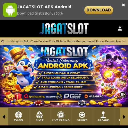
×
JAGATSLOT APK Android
DOWNLOAD
Download Gratis Bonus 50%
elalu Mengirim Bukti Transfer atau Code SN Pulsa Untuk Mempermudah Proses Deposit Agar Lebih Ce
TOGEL
SLOT
LIVE CASINO
SPORT
ARCADE
SABU